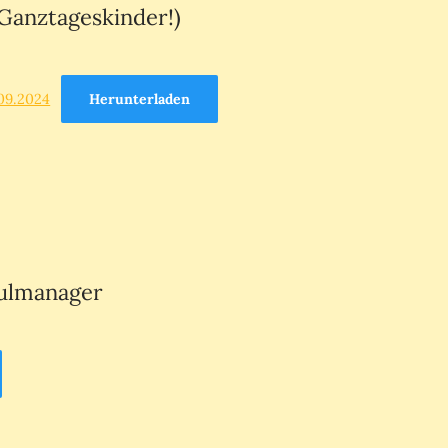
Ganztageskinder!)
09.2024
Herunterladen
hulmanager