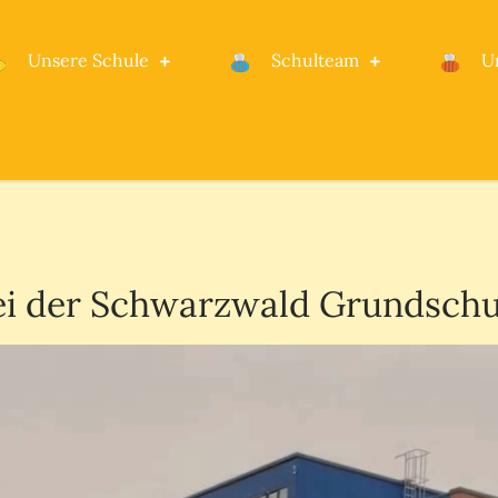
Unsere Schule
Schulteam
U
le Rheinstetten
i der Schwarzwald Grundschul